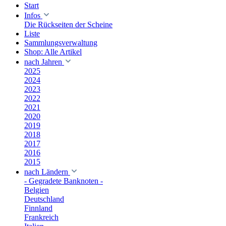
Start
Infos
Die Rückseiten der Scheine
Liste
Sammlungsverwaltung
Shop: Alle Artikel
nach Jahren
2025
2024
2023
2022
2021
2020
2019
2018
2017
2016
2015
nach Ländern
- Gegradete Banknoten -
Belgien
Deutschland
Finnland
Frankreich