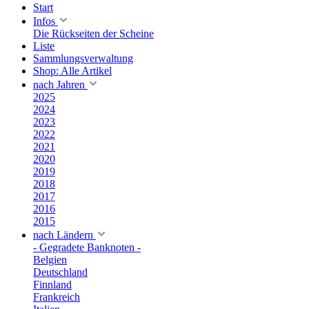
Start
Infos
Die Rückseiten der Scheine
Liste
Sammlungsverwaltung
Shop: Alle Artikel
nach Jahren
2025
2024
2023
2022
2021
2020
2019
2018
2017
2016
2015
nach Ländern
- Gegradete Banknoten -
Belgien
Deutschland
Finnland
Frankreich