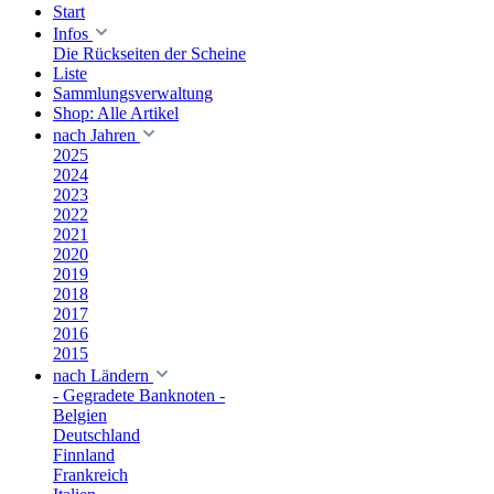
Start
Infos
Die Rückseiten der Scheine
Liste
Sammlungsverwaltung
Shop: Alle Artikel
nach Jahren
2025
2024
2023
2022
2021
2020
2019
2018
2017
2016
2015
nach Ländern
- Gegradete Banknoten -
Belgien
Deutschland
Finnland
Frankreich